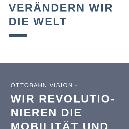
VERÄNDERN WIR
DIE WELT
OTTOBAHN VISION -
WIR RE­VO­LU­TIO­
NIE­REN DIE
MOBILITÄT UND