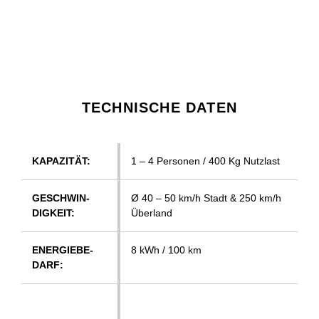
TECHNISCHE DATEN
KA­PA­ZI­TÄT:
1 – 4 Personen / 400 Kg Nutzlast
GE­SCHWIN­
Ø 40 – 50 km/h Stadt & 250 km/h
DIG­KEIT:
Überland
EN­ER­GIE­BE­
8 kWh / 100 km
DARF: